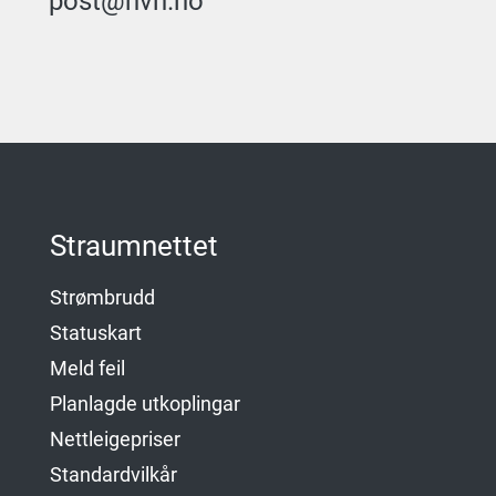
post@nvn.no
Straumnettet
Strømbrudd
Statuskart
Meld feil
Planlagde utkoplingar
Nettleigepriser
Standardvilkår