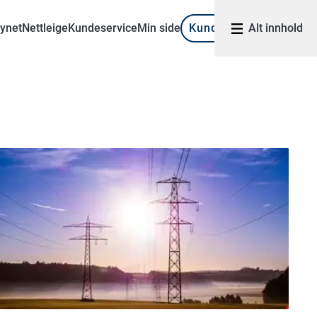
synet
Nettleige
Kundeservice
Min side
Kundeportal
Alt innhold