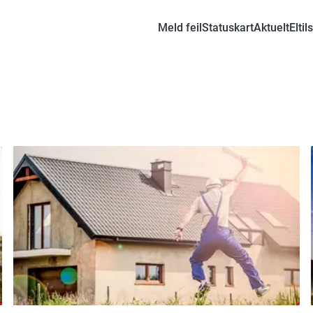
Meld feil
Statuskart
Aktuelt
Eltil