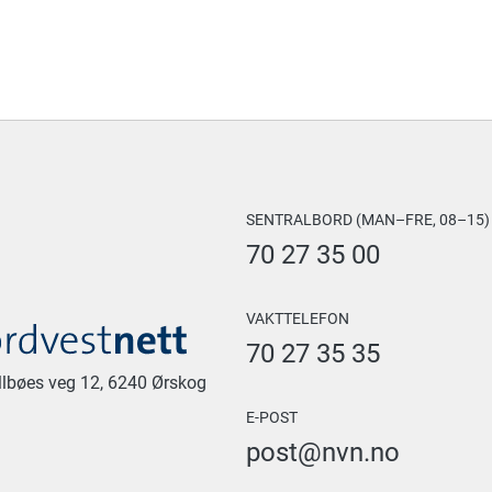
SENTRALBORD (MAN–FRE, 08–15)
70 27 35 00
VAKTTELEFON
70 27 35 35
allbøes veg 12, 6240 Ørskog
E-POST
post@nvn.no