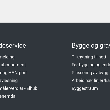
deservice
Bygge og gra
emelding
Tilknytning til nett
p abonnement
Før bygging og endr
ering HAN-port
Plassering av bygg
avlesning
Arbeid nær linjer/ka
ålerverdiar - Elhub
Byggestraum
genemda