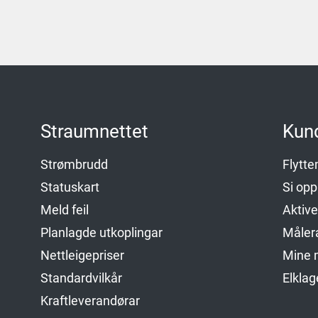
Straumnettet
Kun
Strømbrudd
Flytt
Statuskart
Si op
Meld feil
Aktiv
Planlagde utkoplingar
Måler
Nettleigepriser
Mine m
Standardvilkår
Elkla
Kraftleverandørar